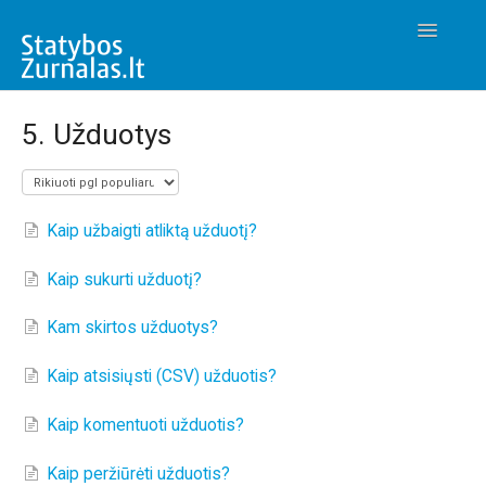
Toggle
Navigatio
Vartotojo gidas
5. Užduotys
Kontaktai
Kaip užbaigti atliktą užduotį?
Kaip sukurti užduotį?
Kam skirtos užduotys?
Kaip atsisiųsti (CSV) užduotis?
Kaip komentuoti užduotis?
Kaip peržiūrėti užduotis?